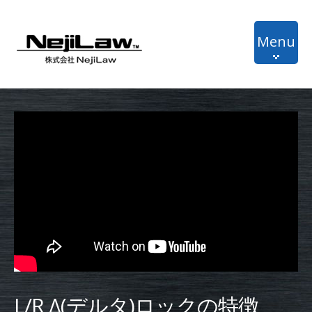
Menu
Home
NL-Tech
Recruit
About
Contact
Language
L/R Δ(デルタ)ロックの特徴