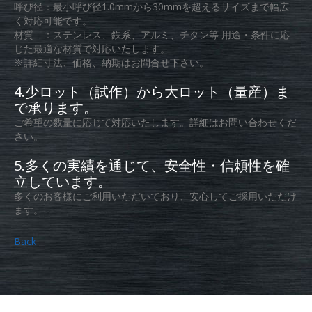
呼び径：最小呼び径1.0mmから30mmを超えるサイズまで幅広
く対応可能です。
材質 ：ステンレス、鉄系、アルミ、チタン等 用途・条件に応
じた最適な材質で対応いたします。
※詳細寸法、価格、納期はお問合せ下さい。
4.少ロット（試作）から大ロット（量産）ま
で承ります。
ご希望の数量に応じて対応いたします。詳細はお問い合わせくだ
さい。
5.多くの実績を通じて、安全性・信頼性を確
立しています。
多くのお客様にご利用いただいており、安心してご採用いただけ
ます。
Back