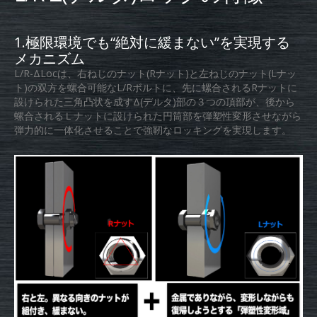
1.極限環境でも“絶対に緩まない”を実現する
メカニズム
L/R-ΔLocは、右ねじのナット(Rナット)と左ねじのナット(Lナッ
ト)の双方を螺合可能なL/Rボルトに、先に螺合されるRナットに
設けられた三角凸状を成すΔ(デルタ)部の３つの頂部が、後から
螺合されるＬナットに設けられた円筒部を弾塑性変形させながら
弾力的に一体化させることで強靭なロッキングを実現します。